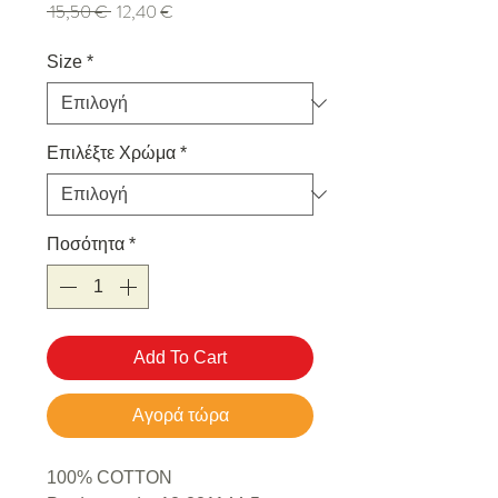
Κανονική τιμή
Τιμή Έκπτωσης
 15,50 € 
12,40 €
Size
*
Επιλέξτε Χρώμα
*
Ποσότητα
*
Add To Cart
Αγορά τώρα
100% COTTON