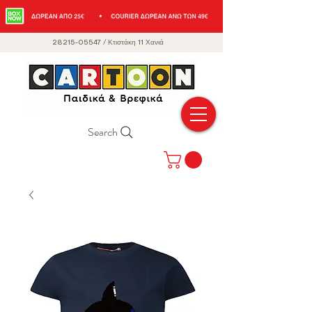
28215-05547
/
Κτιστάκη 11 Χανιά
Search