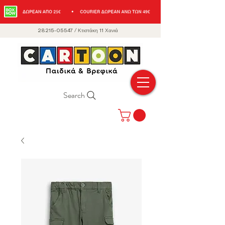
28215-05547
/
Κτιστάκη 11 Χανιά
Search