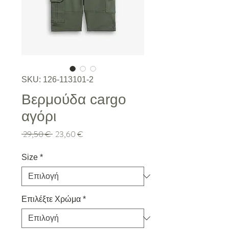
SKU: 126-113101-2
Βερμούδα cargo
αγόρι
Κανονική τιμή
Τιμή Έκπτωσης
 29,50 € 
23,60 €
Size
*
Επιλέξτε Χρώμα
*