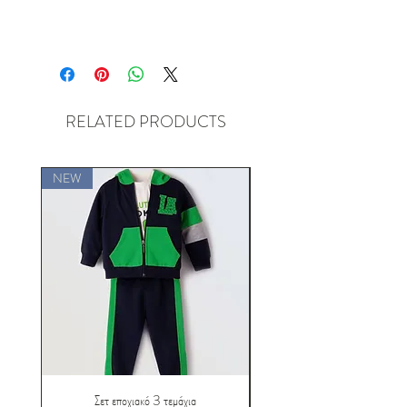
RELATED PRODUCTS
NEW
NEW
Σετ εποχιακό 3 τεμάχια