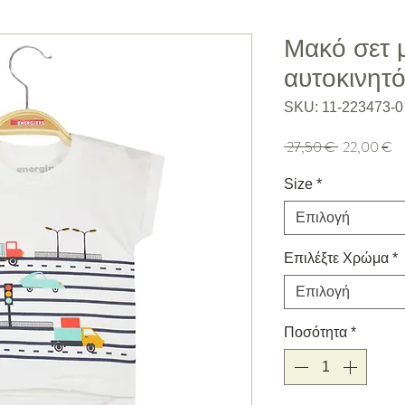
Μακό σετ 
αυτοκινητ
SKU: 11-223473-0
Κανονική τιμή
Τι
 27,50 € 
22,00 €
Size
*
Επιλογή
Επιλέξτε Χρώμα
*
Επιλογή
Ποσότητα
*