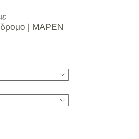
με
όδρομο | ΜΑΡΕΝ
μή Έκπτωσης