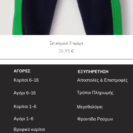
Σετ εποχιακό 3 τεμάχια
Τιμή
26,95 €
ΑΓΟΡΕΣ
ΕΞΥΠΗΡΕΤΗΣΗ
Κορίτσι 6–16
Αποστολές & Επιστροφές
Τρόποι Πληρωμής
Αγόρι 6–16
Κορίτσι 1–6
Μεγεθολόγιο
Αγόρι 1–6
Φροντίδα Ρούχων
Βρεφικό κορίτσι