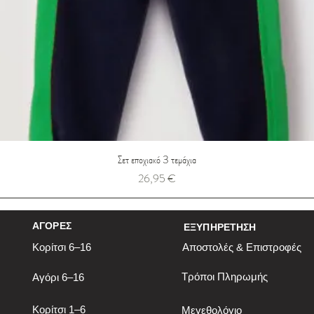
Σετ εποχιακό 3 τεμάχια
Τιμή
26,95 €
ΑΓΟΡΕΣ
ΕΞΥΠΗΡΕΤΗΣΗ
Κορίτσι 6–16
Αποστολές & Επιστροφές
Τρόποι Πληρωμής
Αγόρι 6–16
Κορίτσι 1–6
Μεγεθολόγιο