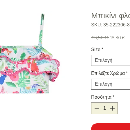
Μπικίνι φ
SKU: 35-222306-8
Κανονική τιμή
Τι
 23,50 € 
18,80 €
Size
*
Επιλογή
Επιλέξτε Χρώμα
*
Επιλογή
Ποσότητα
*