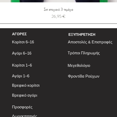
Σετ εποχιακό 3 τεμάχια
Τιμή
26,95 €
ΑΓΟΡΕΣ
ΕΞΥΠΗΡΕΤΗΣΗ
Κορίτσι 6–16
Αποστολές & Επιστροφές
Τρόποι Πληρωμής
Αγόρι 6–16
Κορίτσι 1–6
Μεγεθολόγιο
Αγόρι 1–6
Φροντίδα Ρούχων
Βρεφικό κορίτσι
Βρεφικό αγόρι
Προσφορές
Δωροεπιταγές