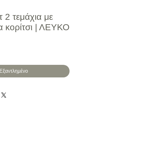
τ 2 τεμάχια με
α κορίτσι | ΛΕΥΚΟ
μή Έκπτωσης
Εξαντλημένο