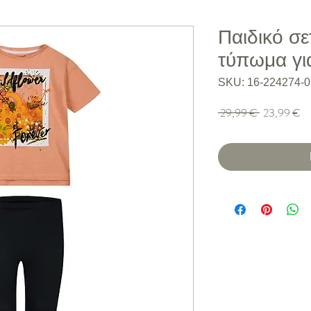
Παιδικό σε
τύπωμα γι
SKU: 16-224274-0
Κανονική τιμή
Τι
 29,99 € 
23,99 €