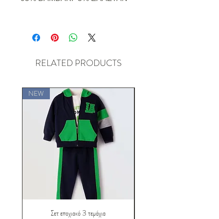
RELATED PRODUCTS
NEW
NEW
Σετ εποχιακό 3 τεμάχια