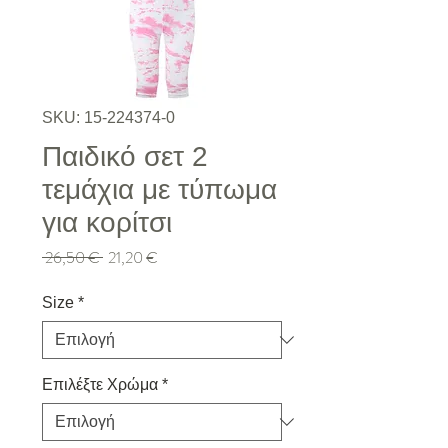
SKU: 15-224374-0
Παιδικό σετ 2
τεμάχια με τύπωμα
για κορίτσι
Κανονική τιμή
Τιμή Έκπτωσης
 26,50 € 
21,20 €
Size
*
Επιλέξτε Χρώμα
*