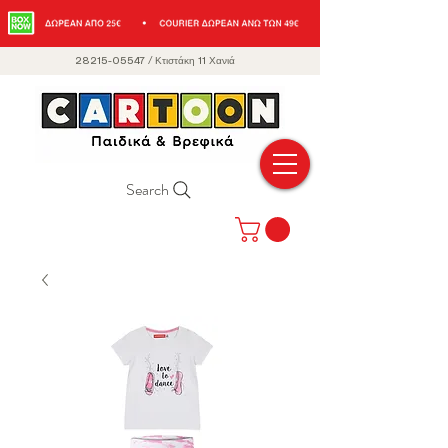
28215-05547
/
Κτιστάκη 11 Χανιά
Search