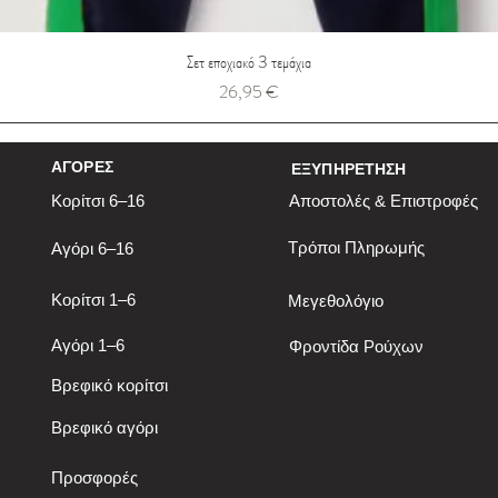
Σετ εποχιακό 3 τεμάχια
Τιμή
26,95 €
ΑΓΟΡΕΣ
ΕΞΥΠΗΡΕΤΗΣΗ
Κορίτσι 6–16
Αποστολές & Επιστροφές
Τρόποι Πληρωμής
Αγόρι 6–16
Κορίτσι 1–6
Μεγεθολόγιο
Αγόρι 1–6
Φροντίδα Ρούχων
Βρεφικό κορίτσι
Βρεφικό αγόρι
Προσφορές