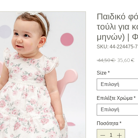
Παιδικό φ
τούλι για κ
μηνών) |
SKU: 44-224475-7
Κανονική τιμή
Τι
 44,50 € 
35,60 €
Size
*
Επιλογή
Επιλέξτε Χρώμα
*
Επιλογή
Ποσότητα
*