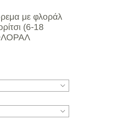
όρεμα με φλοράλ
ορίτσι (6-18
 ΦΛΟΡΑΛ
μή Έκπτωσης