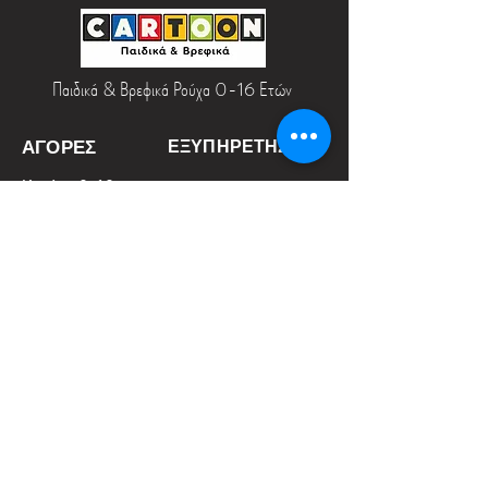
Παιδικά & Βρεφικά Ρούχα 0-16 Ετών
ΑΓΟΡΕΣ
ΕΞΥΠΗΡΕΤΗΣΗ
Κορίτσι 6–16
Αποστολές & Επιστροφές
Αγόρι 6–16
Τρόποι Πληρωμής
Κορίτσι 1–6
Μεγεθολόγιο
Αγόρι 1–6
Φροντίδα Ρούχων
Βρεφικό κορίτσι
Η εταιρία μας
Βρεφικό αγόρι
Προσφορές
Δωροεπιταγές