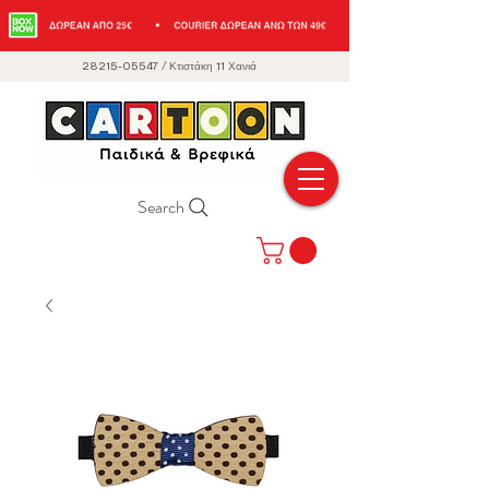
28215-05547
/
Κτιστάκη 11 Χανιά
Search