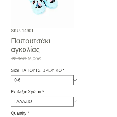
SKU: 14901
Παπουτσάκι
αγκαλίας
Regular Price
Sale Price
 20,00€ 
16,00€
Size ΠΑΠΟΥΤΣΙ ΒΡΕΦΙΚΟ
*
Επιλέξτε Χρώμα
*
Quantity
*