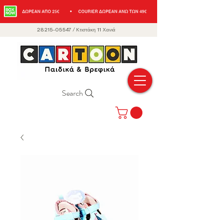
28215-05547
/
Κτιστάκη 11 Χανιά
Search