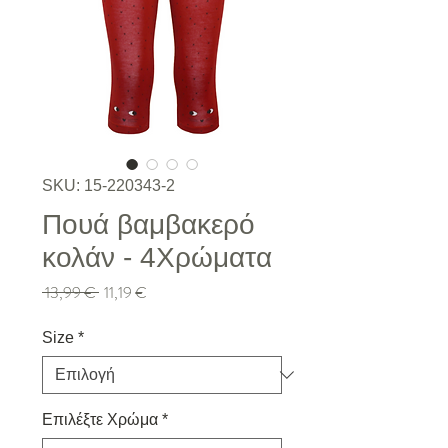
SKU: 15-220343-2
Πουά βαμβακερό
κολάν - 4Xρώματα
Κανονική τιμή
Τιμή Έκπτωσης
 13,99 € 
11,19 €
Size
*
Επιλέξτε Χρώμα
*