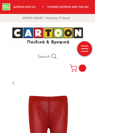
28215-05547
/
Κτιστάκη 11 Χανιά
Search