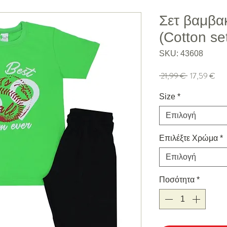
Σετ βαμβα
(Cotton set
SKU: 43608
Κανονική τιμή
Τιμή
 21,99 € 
17,59 €
Size
*
Επιλογή
Επιλέξτε Χρώμα
*
Επιλογή
Ποσότητα
*