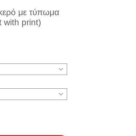
κερό με τύπωμα
 with print)
 Έκπτωσης