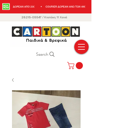
28215-05547
/
Κτιστάκη 11 Χανιά
Search