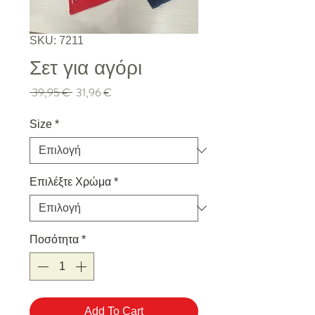
SKU: 7211
Σετ για αγόρι
Κανονική τιμή
Τιμή Έκπτωσης
 39,95 € 
31,96 €
Size
*
Επιλέξτε Χρώμα
*
Ποσότητα
*
Add To Cart