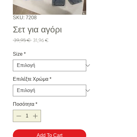
SKU: 7208
Σετ για αγόρι
Κανονική τιμή
Τιμή Έκπτωσης
 39,95 € 
31,96 €
Size
*
Επιλέξτε Χρώμα
*
Ποσότητα
*
Add To Cart