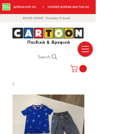
28215-05547
/
Κτιστάκη 11 Χανιά
Search