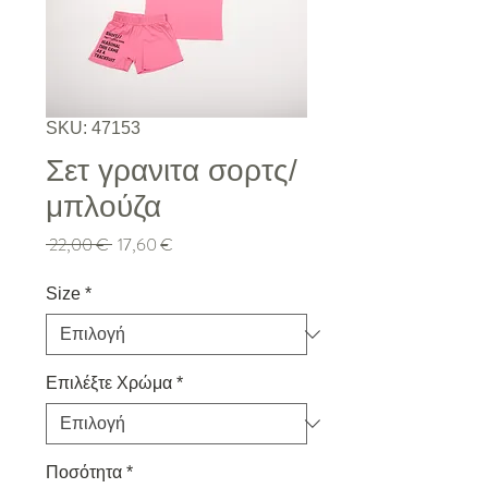
SKU: 47153
Σετ γρανιτα σορτς/
μπλούζα
Κανονική τιμή
Τιμή Έκπτωσης
 22,00 € 
17,60 €
Size
*
Επιλέξτε Χρώμα
*
Ποσότητα
*