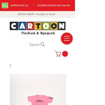
28215-05547
/
Κτιστάκη 11 Χανιά
Search