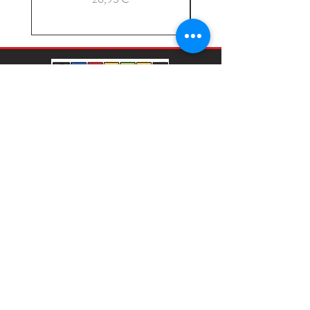
Παιδικά & Βρεφικά Ρούχα 0-16 Ετών
ΑΓΟΡΕΣ
ΕΞΥΠΗΡΕΤΗΣΗ
Κορίτσι 6–16
Αποστολές & Επιστροφές
Αγόρι 6–16
Τρόποι Πληρωμής
Κορίτσι 1–6
Μεγεθολόγιο
Αγόρι 1–6
Φροντίδα Ρούχων
Βρεφικό κορίτσι
Η εταιρία μας
Βρεφικό αγόρι