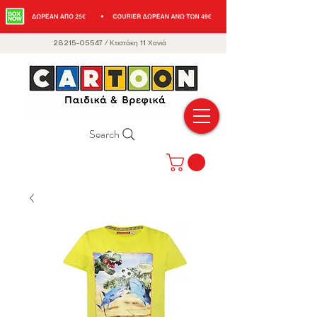
28215-05547
/
Κτιστάκη 11 Χανιά
Search