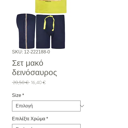
SKU: 12-222188-0
Σετ μακό
δεινόσαυρος
Κανονική τιμή
Τιμή Έκπτωσης
 20,50 € 
16,40 €
Size
*
Επιλέξτε Χρώμα
*