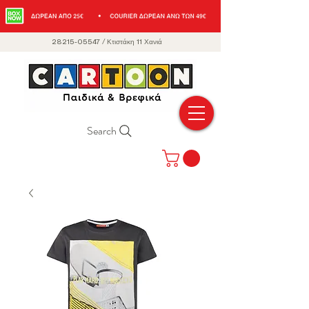
28215-05547
/
Κτιστάκη 11 Χανιά
Search