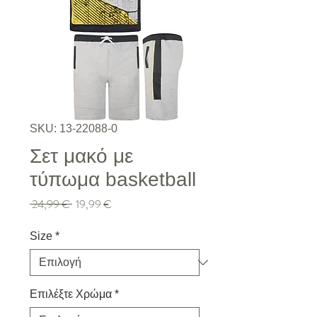
SKU: 13-22088-0
Σετ μακό με
τύπωμα basketball
Κανονική τιμή
Τιμή Έκπτωσης
 24,99 € 
19,99 €
Size
*
Επιλέξτε Χρώμα
*