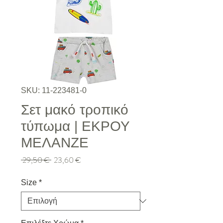
SKU: 11-223481-0
Σετ μακό τροπικό
τύπωμα | ΕΚΡΟΥ
ΜΕΛΑΝΖΕ
Κανονική τιμή
Τιμή Έκπτωσης
 29,50 € 
23,60 €
Size
*