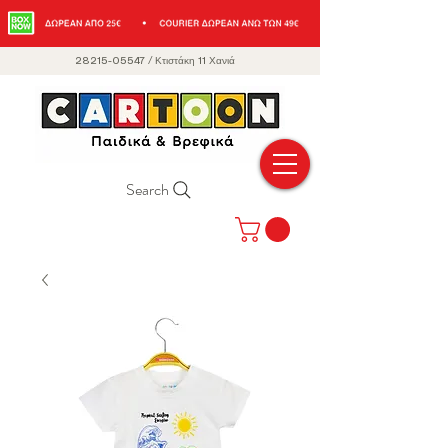
28215-05547
/
Κτιστάκη 11 Χανιά
Search