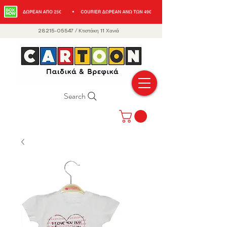
28215-05547
/
Κτιστάκη 11 Χανιά
Search