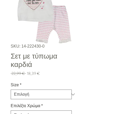
SKU: 14-222430-0
Σετ με τύπωμα
καρδιά
Κανονική τιμή
Τιμή Έκπτωσης
 22,99 € 
18,39 €
Size
*
Επιλέξτε Χρώμα
*