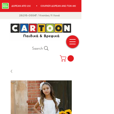
28215-05547
/
Κτιστάκη 11 Χανιά
Search