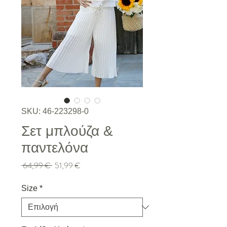
SKU: 46-223298-0
Σετ μπλούζα &
παντελόνα
Κανονική τιμή
Τιμή Έκπτωσης
 64,99 € 
51,99 €
Size
*