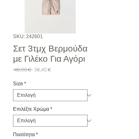
SKU: 242601
Σετ 3τμχ Βερμούδα
με Γιλέκο Για Αγόρι
Κανονική τιμή
Τιμή Έκπτωσης
 48,00 € 
38,40 €
Size
*
Επιλέξτε Χρώμα
*
Ποσότητα
*