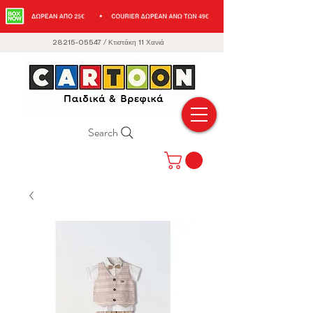
28215-05547
/
Κτιστάκη 11 Χανιά
Search