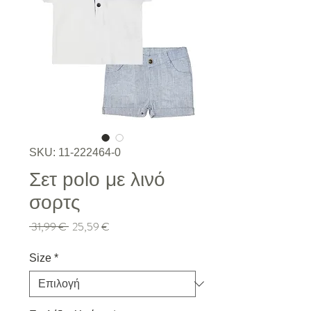
SKU: 11-222464-0
Σετ polo με λινό
σορτς
Κανονική τιμή
Τιμή Έκπτωσης
 31,99 € 
25,59 €
Size
*