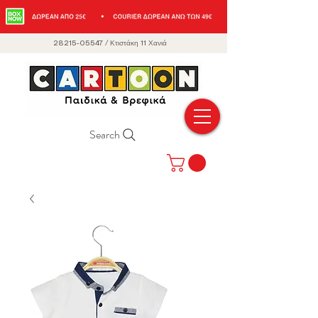
28215-05547
/
Κτιστάκη 11 Χανιά
Search