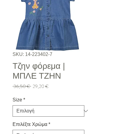
SKU: 14-223402-7
Τζην φόρεμα |
ΜΠΛΕ ΤΖΗΝ
Κανονική τιμή
Τιμή Έκπτωσης
 36,50 € 
29,20 €
Size
*
Επιλέξτε Χρώμα
*