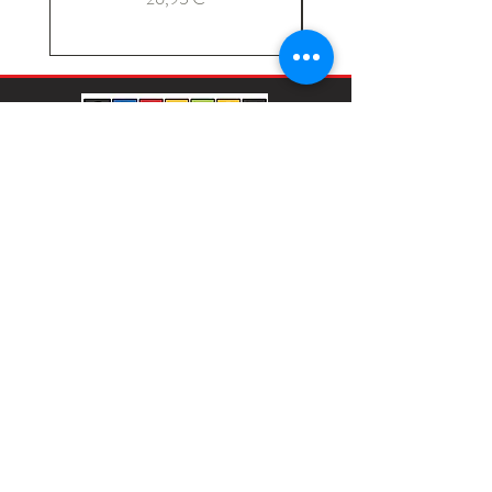
Παιδικά & Βρεφικά Ρούχα 0-16 Ετών
ΑΓΟΡΕΣ
ΕΞΥΠΗΡΕΤΗΣΗ
Κορίτσι 6–16
Αποστολές & Επιστροφές
Αγόρι 6–16
Τρόποι Πληρωμής
Κορίτσι 1–6
Μεγεθολόγιο
Αγόρι 1–6
Φροντίδα Ρούχων
Βρεφικό κορίτσι
Η εταιρία μας
Βρεφικό αγόρι