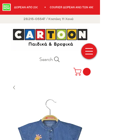
28215-05547
/
Κτιστάκη 11 Χανιά
Search