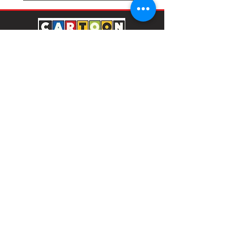
Παιδικά & Βρεφικά Ρούχα 0-16 Ετών
ΑΓΟΡΕΣ
ΕΞΥΠΗΡΕΤΗΣΗ
Κορίτσι 6–16
Αποστολές & Επιστροφές
Αγόρι 6–16
Τρόποι Πληρωμής
Κορίτσι 1–6
Μεγεθολόγιο
Αγόρι 1–6
Φροντίδα Ρούχων
Βρεφικό κορίτσι
Η εταιρία μας
Βρεφικό αγόρι
Προσφορές
Δωροεπιταγές