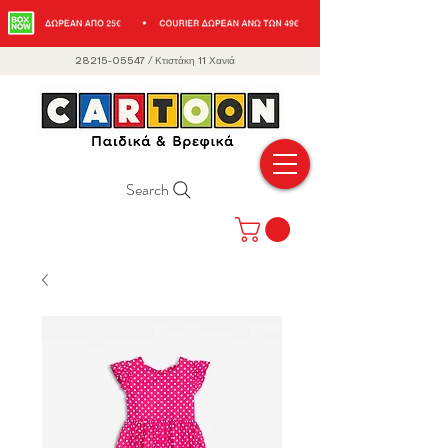
28215-05547
/
Κτιστάκη 11 Χανιά
Search