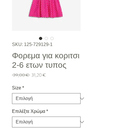
SKU: 125-729129-1
Φορεμα για κοριτσι
2-6 ετων τυπος
Κανονική τιμή
Τιμή Έκπτωσης
 39,00 € 
31,20 €
Size
*
Επιλέξτε Χρώμα
*