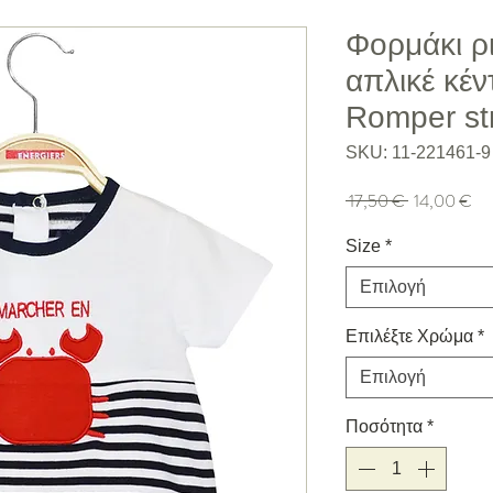
Φορμάκι ρ
απλικέ κέν
Romper str
SKU: 11-221461-9
Κανονική τιμή
Τιμ
 17,50 € 
14,00 €
Size
*
Επιλογή
Επιλέξτε Χρώμα
*
Επιλογή
Ποσότητα
*