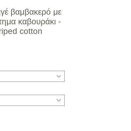
ιγέ βαμβακερό με
τημα καβουράκι -
iped cotton
ή Έκπτωσης