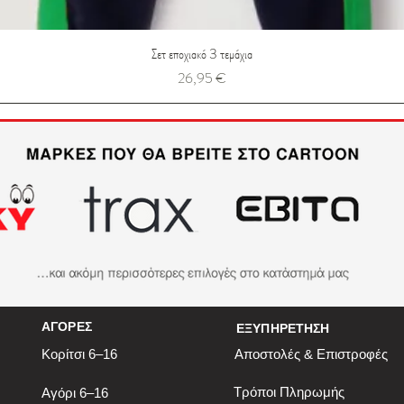
Σετ εποχιακό 3 τεμάχια
Τιμή
26,95 €
ΑΓΟΡΕΣ
ΕΞΥΠΗΡΕΤΗΣΗ
Κορίτσι 6–16
Αποστολές & Επιστροφές
Τρόποι Πληρωμής
Αγόρι 6–16