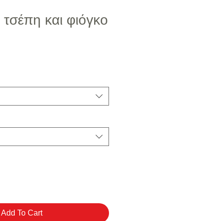
 τσέπη και φιόγκο
μή Έκπτωσης
Add To Cart