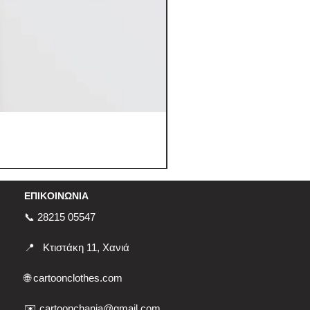
ΕΠΙΚΟΙΝΩΝΙΑ
📞 28215 05547
📍
Κτιστάκη 11, Χανιά
🌐
cartoonclothes.com
✉️ cartoonchania@gmail.com