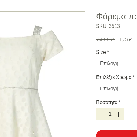
Φόρεμα π
SKU: 3513
Κανονική τιμή
Τι
 64,00 € 
51,20 €
Size
*
Επιλογή
Επιλέξτε Χρώμα
*
Επιλογή
Ποσότητα
*