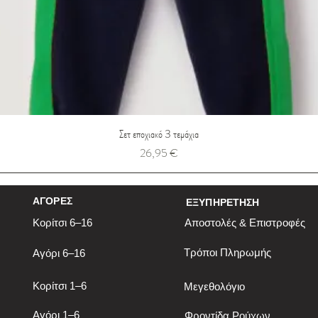
Σετ εποχιακό 3 τεμάχια
Τιμή
26,95 €
ΑΓΟΡΕΣ
ΕΞΥΠΗΡΕΤΗΣΗ
Κορίτσι 6–16
Αποστολές & Επιστροφές
Τρόποι Πληρωμής
Αγόρι 6–16
Κορίτσι 1–6
Μεγεθολόγιο
Αγόρι 1–6
Φροντίδα Ρούχων