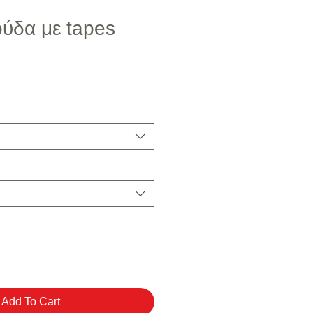
ούδα με tapes
μή Έκπτωσης
Add To Cart