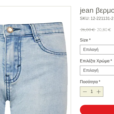
jean βερμ
SKU: 12-221131-2
Κανονική τιμή
Τι
 26,00 € 
20,80 €
Size
*
Επιλογή
Επιλέξτε Χρώμα
*
Επιλογή
Ποσότητα
*