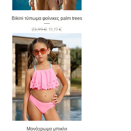
Bikini τύπωμα φοίνικες palm trees
Κανονική τιμή
Τιμή Έκπτωσης
23,99 €
19,19 €
Μονόχρωμο μπικίνι