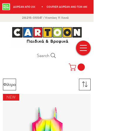
28215-05547
/
Κτιστάκη 11 Χανιά
Search
Φίλτρο
NEW