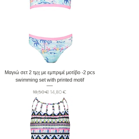
Μαγιώ σετ 2 τμχ με εμπριμέ μοτίβο -2 pcs
swimming set with printed motif
Κανονική τιμή
Τιμή Έκπτωσης
18,50 €
14,80 €