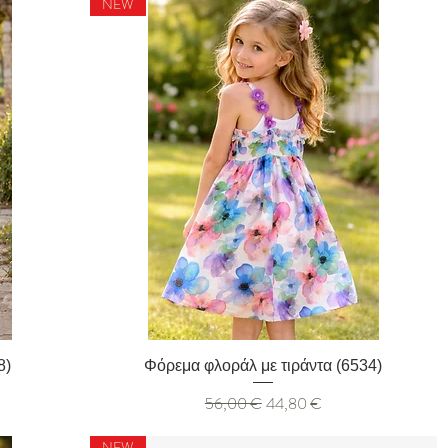
NEW
Γρήγορη προβολή
8)
Φόρεμα φλοράλ με τιράντα (6534)
Κανονική τιμή
Τιμή Έκπτωσης
56,00 €
44,80 €
NEW