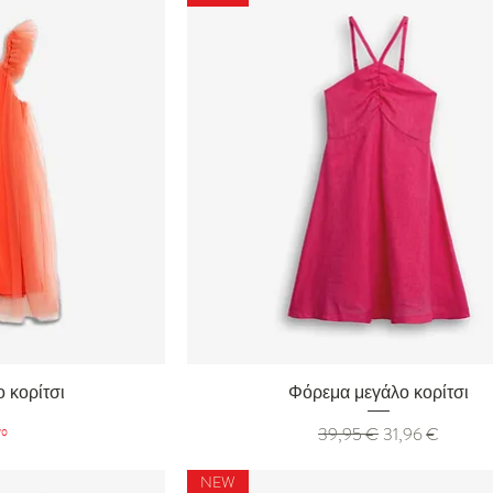
ολή
Γρήγορη προβολή
 κορίτσι
Φόρεμα μεγάλο κορίτσι
νο
Κανονική τιμή
Τιμή Έκπτωσης
39,95 €
31,96 €
NEW