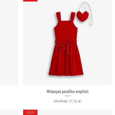
Γρήγορη προβολή
Φόρεμα μεγάλο κορίτσι
Κανονική τιμή
Τιμή Έκπτωσης
39,95 €
31,96 €
NEW