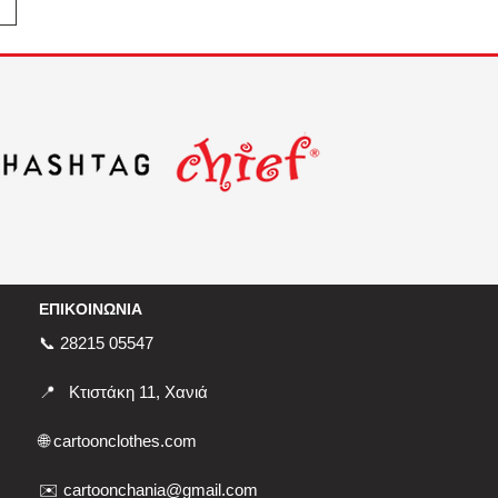
ΕΠΙΚΟΙΝΩΝΙΑ
📞 28215 05547
📍
Κτιστάκη 11, Χανιά
🌐
cartoonclothes.com
✉️ cartoonchania@gmail.com