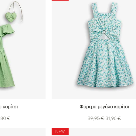
ολή
Γρήγορη προβολή
 κορίτσι
Φόρεμα μεγάλο κορίτσι
ή Έκπτωσης
Κανονική τιμή
Τιμή Έκπτωσης
,80 €
39,95 €
31,96 €
NEW