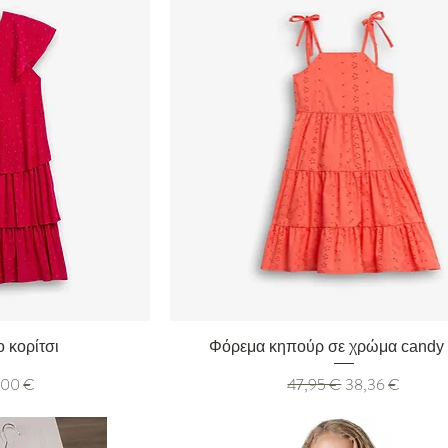
ολή
Γρήγορη προβολή
 κορίτσι
Φόρεμα κηπούρ σε χρώμα candy 
 Έκπτωσης
Κανονική τιμή
Τιμή Έκπτωσης
,00 €
47,95 €
38,36 €