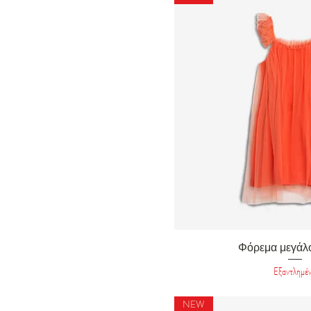
ΤΣΙΧΛΟΦΟΥΣΚΑ
ΤΥΠΟΣ
ΤΥΡΚΟΥΑΖ
ΦΛΟΡΑΛ
ΦΟΥΞ
ΦΡΕΖ
ΦΥΣΤΙΚΙ
ΧΡΥΣΟ
Γρήγορη προβ
Φόρεμα μεγάλο
Εξαντλημέ
NEW