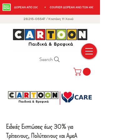
28215-05547
/
Κτιστάκη 11 Χανιά
Search
Ειδικές Εκπτώσεις έως 30% για
Τρίτεκνους, Πολύτεκνους και ΑμεΑ