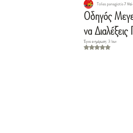
Tolias panagiotis
7 Μαΐ
Οδηγός Μεγ
να Διαλέξει
Έγινε ενημέρωση:
3 Ιουν
Βαθμολογήθηκε με NaN απ