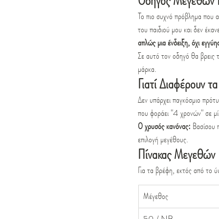
Οδηγός Μεγεθών Π
Το πιο συχνό πρόβλημα που 
του παιδιού μου και δεν έκαν
απλώς μια ένδειξη, όχι εγγύη
Σε αυτό τον οδηγό θα βρεις 
μάρκα.
Γιατί Διαφέρουν 
Δεν υπάρχει παγκόσμιο πρότυπ
που φοράει "4 χρονών" σε μία
Ο χρυσός κανόνας:
 Βασίσου 
επιλογή μεγέθους.
Πίνακας Μεγεθών
Για τα βρέφη, εκτός από το ύ
Μέγεθος