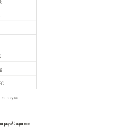
kg
g
g
g
kg
και αρχίσε 
ρο μεγαλύτερο
 από 