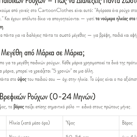
αιδικών Ρούχων – Πώς να Διαλέξεις Πάντα Σωστ
ακούμε από γονείς στο CartoonClothes είναι αυτό: "Αγόρασα ένα ρούχο στο 
ε." Και έχουν απόλυτο δίκιο να απογοητεύονται — γιατί 
τα νούμερα ηλικίας στα 
ση
.
τα πάντα για να διαλέγεις πάντα το σωστό μέγεθος — για βρέφη, παιδιά και εφ
τα Μεγέθη από Μάρκα σε Μάρκα;
ο για τα μεγέθη παιδικών ρούχων. Κάθε μάρκα χρησιμοποιεί τα δικά της πρότυπα
 μάρκα, μπορεί να χρειάζεται "5 χρονών" σε μια άλλη.
πάντα στο 
ύψος
 του παιδιού σου — όχι στην ηλικία. Το ύψος είναι ο πιο αξιόπισ
 Βρεφικών Ρούχων (0-24 Μηνών)
ψος, το 
βάρος
 παίζει επίσης σημαντικό ρόλο — ειδικά στους πρώτους μήνες.
Ηλικία (κατά μέσο όρο)
Ύψος
Βάρος