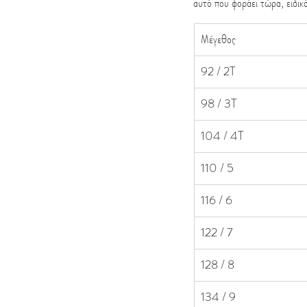
αυτό που φοράει τώρα, ειδικά
Μέγεθος
92 / 2T
98 / 3T
104 / 4T
110 / 5
116 / 6
122 / 7
128 / 8
134 / 9