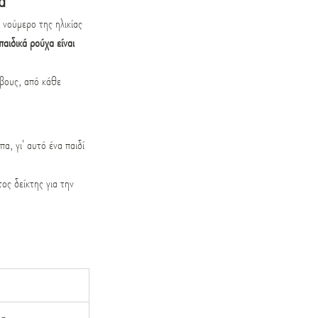
ά
νούμερο της ηλικίας 
παιδικά ρούχα είναι 
ήβους, από κάθε 
, γι' αυτό ένα παιδί 
τος δείκτης για την 