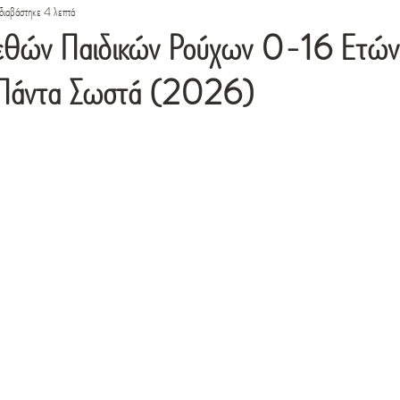
διαβάστηκε 4 λεπτά
εθών Παιδικών Ρούχων 0-16 Ετώ
ς Πάντα Σωστά (2026)
ό 5 αστέρια.