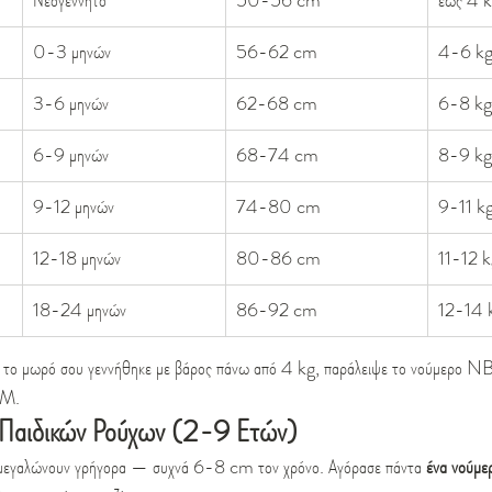
Νεογέννητο
50-56 cm
έως 4 
0-3 μηνών
56-62 cm
4-6 k
3-6 μηνών
62-68 cm
6-8 kg
6-9 μηνών
68-74 cm
8-9 kg
9-12 μηνών
74-80 cm
9-11 k
12-18 μηνών
80-86 cm
11-12 k
18-24 μηνών
86-92 cm
12-14 
 το μωρό σου γεννήθηκε με βάρος πάνω από 4 kg, παράλειψε το νούμερο NB 
3M.
 Παιδικών Ρούχων (2-9 Ετών)
ιά μεγαλώνουν γρήγορα — συχνά 6-8 cm τον χρόνο. Αγόρασε πάντα 
ένα νούμε