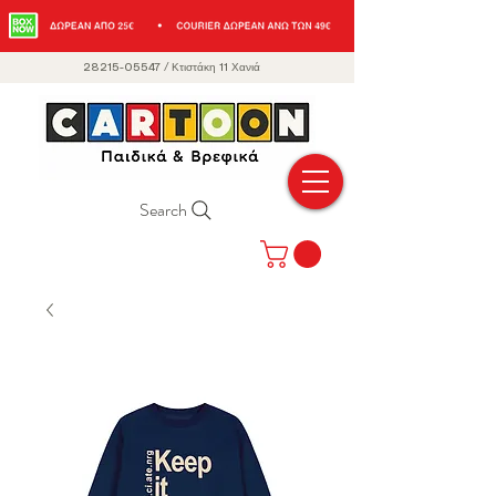
28215-05547
/
Κτιστάκη 11 Χανιά
Search