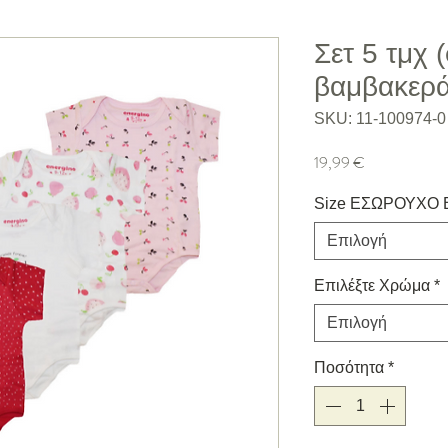
Σετ 5 τμχ 
βαμβακερ
SKU: 11-100974-0
Τιμή
19,99 €
Size ΕΣΩΡΟΥΧΟ
Επιλογή
Επιλέξτε Χρώμα
*
Επιλογή
Ποσότητα
*