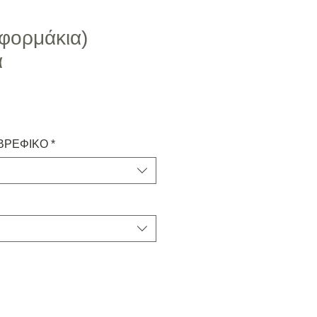
(φορμάκια)
ά
 ΒΡΕΦΙΚΟ
*