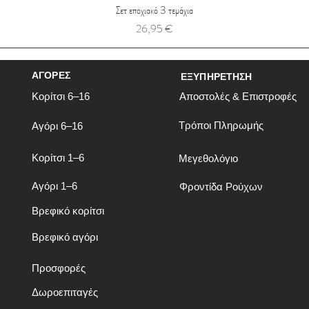
Σετ εποχιακό 3 τεμάχια
Τιμή
26,95 €
ΑΓΟΡΕΣ
ΕΞΥΠΗΡΕΤΗΣΗ
Κορίτσι 6–16
Αποστολές & Επιστροφές
Τρόποι Πληρωμής
Αγόρι 6–16
Κορίτσι 1–6
Μεγεθολόγιο
Αγόρι 1–6
Φροντίδα Ρούχων
Βρεφικό κορίτσι
Βρεφικό αγόρι
Προσφορές
Δωροεπιταγές