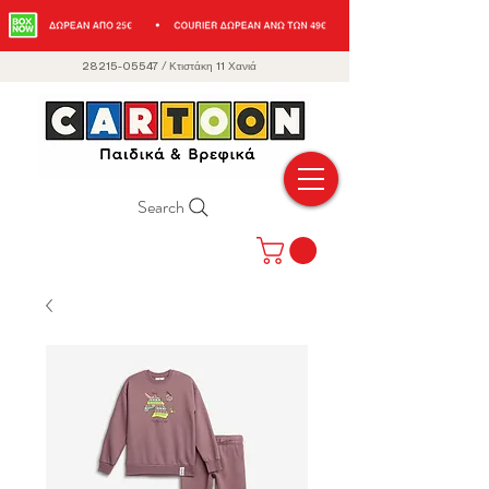
28215-05547
/
Κτιστάκη 11 Χανιά
Search