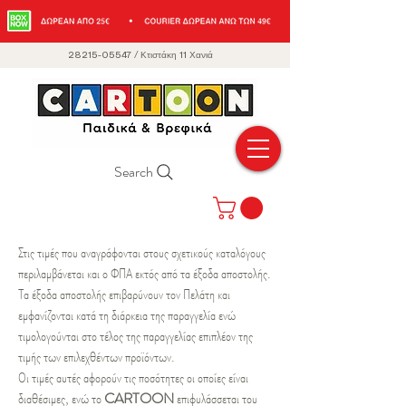
28215-05547
/
Κτιστάκη 11 Χανιά
Search
Στις τιμές που αναγράφονται στους σχετικούς καταλόγους
περιλαμβάνεται και ο ΦΠΑ εκτός από τα έξοδα αποστολής.
Τα έξοδα αποστολής επιβαρύνουν τον Πελάτη και
εμφανίζονται κατά τη διάρκεια της παραγγελία ενώ
τιμολογούνται στο τέλος της παραγγελίας επιπλέον της
τιμής των επιλεχθέντων προϊόντων.
Οι τιμές αυτές αφορούν τις ποσότητες οι οποίες είναι
διαθέσιμες, ενώ το
CARTOON
επιφυλάσσεται του