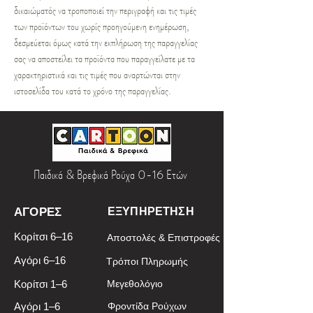
δικαιώματός να τροποποιεί την περιγραφή και τις τιμές
των προϊόντων του χωρίς προηγούμενη ενημέρωση,
δεσμεύεται όμως κατά την εκπλήρωση της παραγγελίας
σας να αποστείλει τα προϊόντα που παραγγείλατε με τα
χαρακτηριστικά και τις τιμές που αναρτώνται στην
ιστοσελίδα του κατά το χρόνο της παραγγελίας.
Παιδικά & Βρεφικά Ρούχα 0-16 Ετών
ΑΓΟΡΕΣ
ΕΞΥΠΗΡΕΤΗΣΗ
Κορίτσι 6–16
Αποστολές & Επιστροφές
Αγόρι 6–16
Τρόποι Πληρωμής
Κορίτσι 1–6
Μεγεθολόγιο
Αγόρι 1–6
Φροντίδα Ρούχων