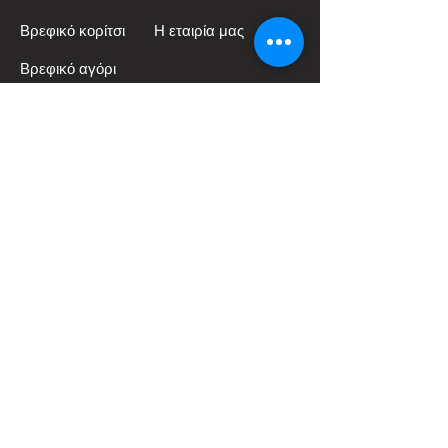
Βρεφικό κορίτσι
Η εταιρία μας
Βρεφικό αγόρι
Προσφορές
Δωροεπιταγές
📞 Κάλεσε Μας
✉️ Email
📍 Οδηγίες
©
2026
ESHOP CREATED BY