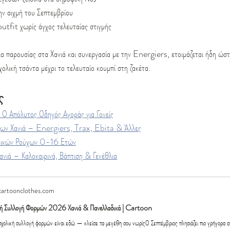
την αιχμή του Σεπτεμβρίου
utfit χωρίς άγχος τελευταίας στιγμής
παρουσίας στα Χανιά και συνεργασία με την Energiers, ετοιμάζεται ήδη ώστε
ολική τσάντα μέχρι το τελευταίο κουμπί στη ζακέτα.
ς
 Ο Απόλυτος Οδηγός Αγοράς για Γονείς
χων Χανιά – Energiers, Trax, Ebita & Άλλες
δικών Ρούχων 0-16 Ετών
ανιά – Καλοκαιρινά, Βάπτιση & Γενέθλια
cartoonclothes.com
κή Συλλογή Φορμών 2026 Χανιά & Πανελλαδικά | Cartoon