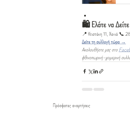
🛍️ Ελάτε να Δείτ
📍 Κτιστάκη 11, Χανιά 📞 
Δείτε τη συλλογή τώρα →
Ακολουθήστε μας στο 
Face
φθινοπωρινή-χειμερινή συλλο
Πρόσφατες αναρτήσεις