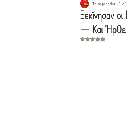
Tolias panagiotis
3 Ιουλ
Ξεκίνησαν οι
— Και Ήρθε η
Βαθμολογήθηκε με NaN απ