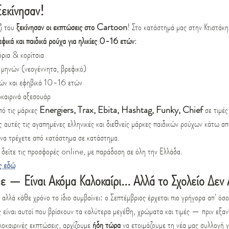
εκίνησαν!
ί του 
ξεκίνησαν οι εκπτώσεις στο Cartoon
! Στο κατάστημά μας στην Κτιστάκη 
εφικά και παιδικά ρούχα για ηλικίες 0-16 ετών
:
όρια & κορίτσια
ηνών (νεογέννητα, βρεφικό)
ών και εφηβικά 10-16 ετών
οκαιρινά αξεσουάρ
πό τις μάρκες 
Energiers, Trax, Ebita, Hashtag, Funky, Chief 
σε τιμέ
αυτές τις αγαπημένες ελληνικές και διεθνείς μάρκες παιδικών ρούχων κάτω από
 να τρέχετε από κατάστημα σε κατάστημα.
 δείτε τις προσφορές online, με παράδοση σε όλη την Ελλάδα.
ς εδώ
ε — Είναι Ακόμα Καλοκαίρι... Αλλά το Σχολείο Δεν 
 αλλά κάθε χρόνο το ίδιο συμβαίνει: ο Σεπτέμβριος έρχεται πιο γρήγορα απ' όσο 
ίς είναι αυτοί που βρίσκουν τα καλύτερα μεγέθη, χρώματα και τιμές — πριν εξ
λοκαιρινές εκπτώσεις, αρχίζουμε 
ήδη τώρα
 να ετοιμάζουμε τη νέα μας συλλογή γ