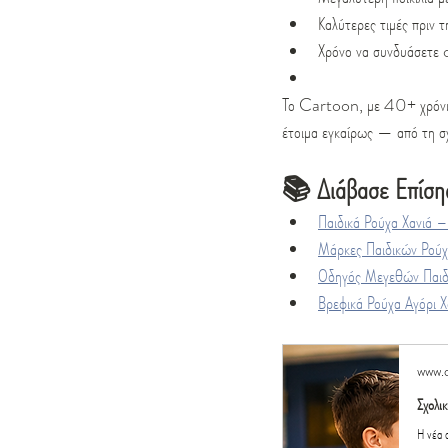
Καλύτερες τιμές πριν 
Χρόνο να συνδυάσετε o
Το Cartoon, με 40+ χρόνια 
έτοιμα εγκαίρως — από τη σχ
📚 Διάβασε Επίση
Παιδικά Ρούχα Χανιά –
Μάρκες Παιδικών Ρού
Οδηγός Μεγεθών Παι
Βρεφικά Ρούχα Αγόρι Χ
www.
Σχολι