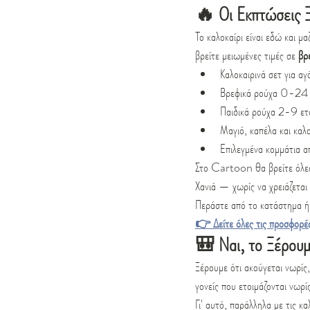
🔥 Οι Εκπτώσεις Ξ
Το καλοκαίρι είναι εδώ και μαζ
βρείτε μειωμένες τιμές σε 
βρ
Καλοκαιρινά σετ για αγ
Βρεφικά ρούχα 0-24 μ
Παιδικά ρούχα 2-9 ετ
Μαγιό, καπέλα και καλ
Επιλεγμένα κομμάτια α
Στο Cartoon θα βρείτε όλες 
Χανιά — χωρίς να χρειάζεται
Περάστε από το κατάστημα ή
👉 Δείτε όλες τις προσφορέ
🎒 Ναι, το Ξέρουμ
Ξέρουμε ότι ακούγεται νωρίς,
γονείς που ετοιμάζονται νωρ
Γι' αυτό, παράλληλα με τις κα