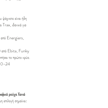
υ ψάχνετε είναι ήδη 
 Trax, ιδανικά για 
ς από Energiers, 
ια) από Ebita, Funky 
υπήσει το πρώτο κρύο.
θη 0-24 
ρεφικά ρούχα Χανιά 
η επιλογή σημαίνει: