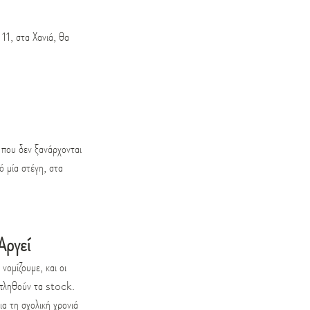
11, στα Χανιά, θα 
ς που δεν ξανάρχονται
 μία στέγη, στα 
Αργεί
νομίζουμε, και οι 
αντληθούν τα stock.
ια τη σχολική χρονιά 