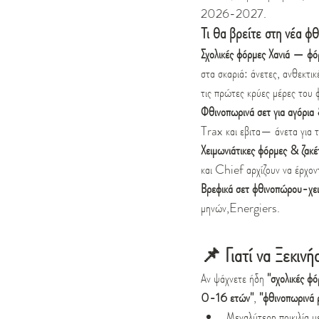
2026-2027.
Τι θα βρείτε στη νέα φ
Σχολικές φόρμες Χανιά — φό
στα σκαριά: άνετες, ανθεκτι
τις πρώτες κρύες μέρες του 
Φθινοπωρινά σετ για αγόρια 
Trax και εβιτα— άνετα για το
Χειμωνιάτικες φόρμες & ζακέ
και Chief αρχίζουν να έρχον
Βρεφικά σετ φθινοπώρου-χ
μηνών,Energiers.
📌 Γιατί να Ξεκιν
Αν ψάχνετε ήδη 
"σχολικές φό
0-16 ετών"
, 
"φθινοπωρινά ρ
Μεγαλύτερη ποικιλία μ