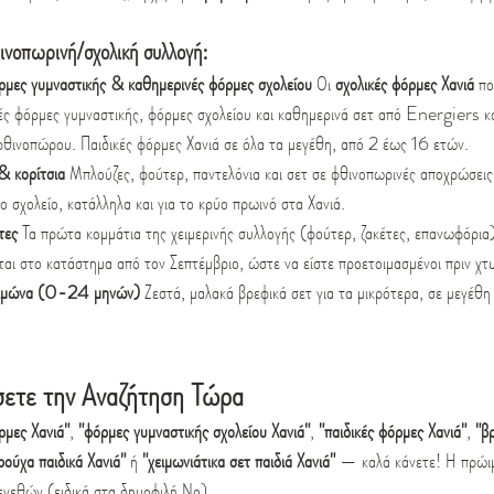
θινοπωρινή/σχολική συλλογή:
ρμες γυμναστικής & καθημερινές φόρμες σχολείου
 Οι 
σχολικές φόρμες Χανιά
 πο
κές φόρμες γυμναστικής, φόρμες σχολείου και καθημερινά σετ από Energiers και
φθινοπώρου. Παιδικές φόρμες Χανιά σε όλα τα μεγέθη, από 2 έως 16 ετών.
& κορίτσια
 Μπλούζες, φούτερ, παντελόνια και σετ σε φθινοπωρινές αποχρώσει
 σχολείο, κατάλληλα και για το κρύο πρωινό στα Χανιά.
τες
 Τα πρώτα κομμάτια της χειμερινής συλλογής (φούτερ, ζακέτες, επανωφόρ
ται στο κατάστημα από τον Σεπτέμβριο, ώστε να είστε προετοιμασμένοι πριν χτ
ειμώνα (0-24 μηνών)
 Ζεστά, μαλακά βρεφικά σετ για τα μικρότερα, σε μεγέ
ήσετε την Αναζήτηση Τώρα
ρμες Χανιά"
, 
"φόρμες γυμναστικής σχολείου Χανιά"
, 
"παιδικές φόρμες Χανιά"
, 
"β
ούχα παιδικά Χανιά"
 ή 
"χειμωνιάτικα σετ παιδιά Χανιά"
 — καλά κάνετε! Η πρώιμ
εγεθών (ειδικά στα δημοφιλή Νο)