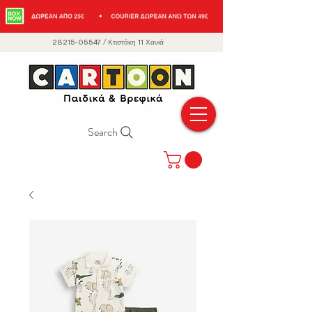
28215-05547
/
Κτιστάκη 11 Χανιά
Search