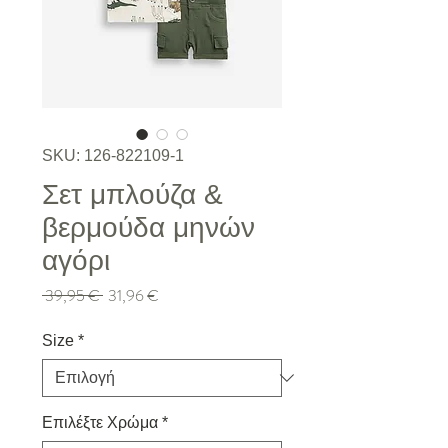
SKU: 126-822109-1
Σετ μπλούζα &
βερμούδα μηνών
αγόρι
Κανονική τιμή
Τιμή Έκπτωσης
 39,95 € 
31,96 €
Size
*
Επιλέξτε Χρώμα
*